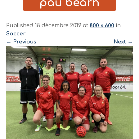
pau béarn
Published 18 décembre 2019 at
800 × 600
in
Soccer
←
Previous
Next
→