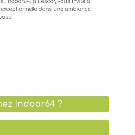
ns.
Indoor64
, à Lescar, vous invite à
e exceptionnelle dans une ambiance
euse.
hez Indoor64 ?