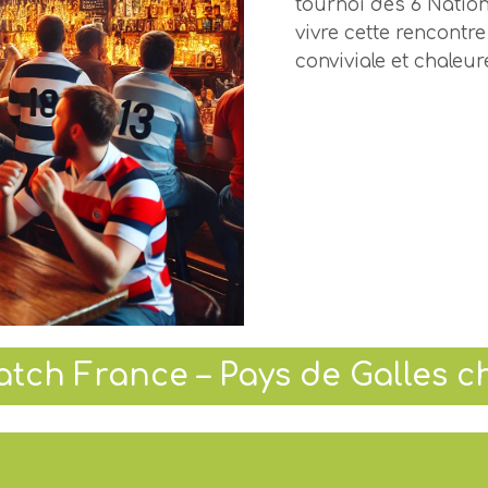
tournoi des 6 Natio
vivre cette rencontr
conviviale et chaleur
tch France – Pays de Galles c