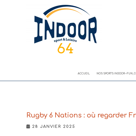
Skip
to
content
Salles de sport – Restaurant –
Indoor 64 – Sports
Location de salles Pau Lescar
et Loisirs
ACCUEIL
NOS SPORTS INDOOR – FUN, C
Rugby 6 Nations : où regarder Fr
28 JANVIER 2025