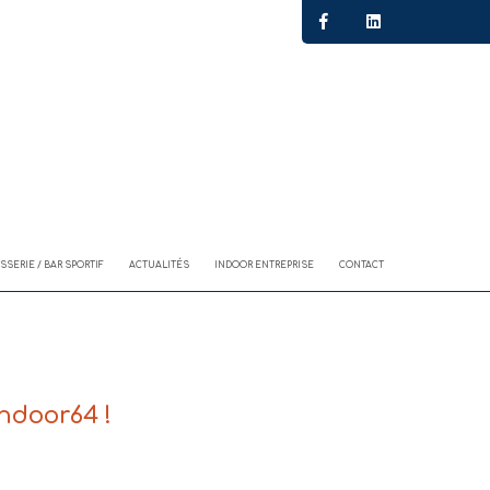
SSERIE / BAR SPORTIF
ACTUALITÉS
INDOOR ENTREPRISE
CONTACT
indoor64 !