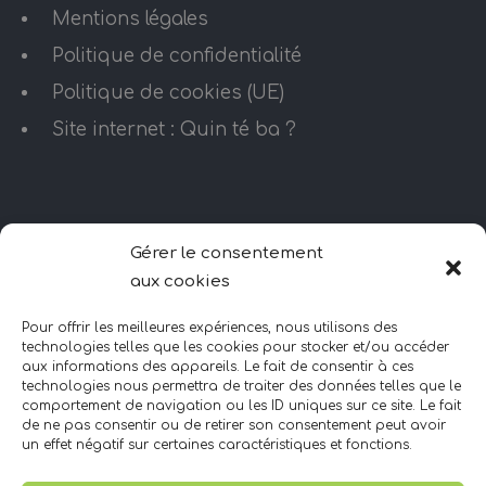
Mentions légales
Politique de confidentialité
Politique de cookies (UE)
Site internet : Quin té ba ?
HORAIRES D’OUVERTURE
Gérer le consentement
aux cookies
Lundi – Vendredi
10H – minuit
Pour offrir les meilleures expériences, nous utilisons des
Samedi
technologies telles que les cookies pour stocker et/ou accéder
aux informations des appareils. Le fait de consentir à ces
10H – 20H
technologies nous permettra de traiter des données telles que le
Dimanche
comportement de navigation ou les ID uniques sur ce site. Le fait
de ne pas consentir ou de retirer son consentement peut avoir
FERMÉ
un effet négatif sur certaines caractéristiques et fonctions.