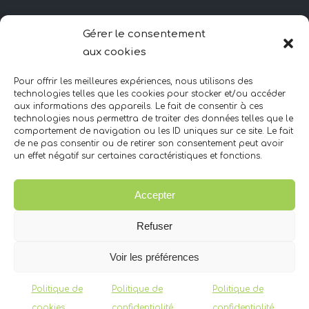
HORAIRES D’OUVERTURE
Gérer le consentement
aux cookies
Lundi – Vendredi
10H – minuit
Pour offrir les meilleures expériences, nous utilisons des
Samedi
technologies telles que les cookies pour stocker et/ou accéder
aux informations des appareils. Le fait de consentir à ces
10H – 20H
technologies nous permettra de traiter des données telles que le
Dimanche
comportement de navigation ou les ID uniques sur ce site. Le fait
de ne pas consentir ou de retirer son consentement peut avoir
FERMÉ
un effet négatif sur certaines caractéristiques et fonctions.
Accepter
CONTACTEZ-NOUS
Refuser
06 09 83 00 09
Voir les préférences
10 Chemin des 3 Ponts
Politique de
Politique de
Politique de
64230 Lescar
cookies
confidentialité
confidentialité