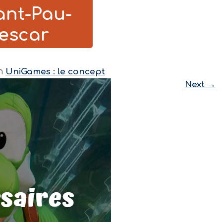
ant-Pau-
escar
n
UniGames : le concept
Next
→