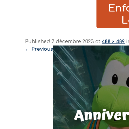
Enf
L
Published 2 décembre 2023 at
488 × 489
i
←
Previous