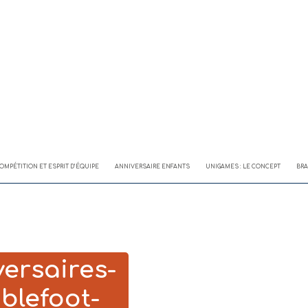
OMPÉTITION ET ESPRIT D’ÉQUIPE
ANNIVERSAIRE ENFANTS
UNIGAMES : LE CONCEPT
BRA
ersaires-
blefoot-