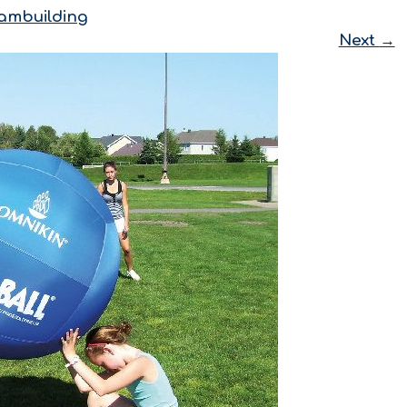
ambuilding
Next
→