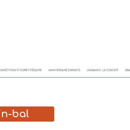
OMPÉTITION ET ESPRIT D’ÉQUIPE
ANNIVERSAIRE ENFANTS
UNIGAMES : LE CONCEPT
BRA
in-bal