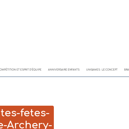
OMPÉTITION ET ESPRIT D’ÉQUIPE
ANNIVERSAIRE ENFANTS
UNIGAMES : LE CONCEPT
BRA
ites-fetes-
ge-Archery-