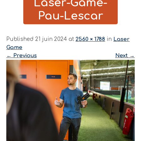
Laser-Game-
Pau-Lescar
Published 21 juin 2024 at
2560 × 1788
in
Laser
Game
←
Previous
Next
→