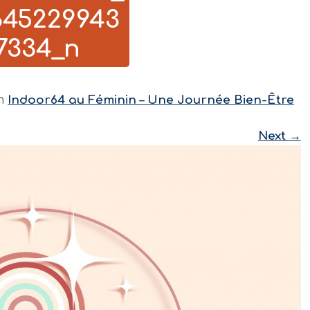
645229943
7334_n
n
Indoor64 au Féminin – Une Journée Bien-Être
Next
→