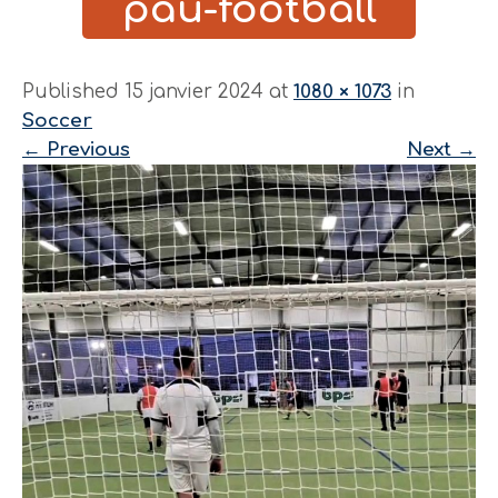
pau-football
Published 15 janvier 2024 at
1080 × 1073
in
Soccer
←
Previous
Next
→