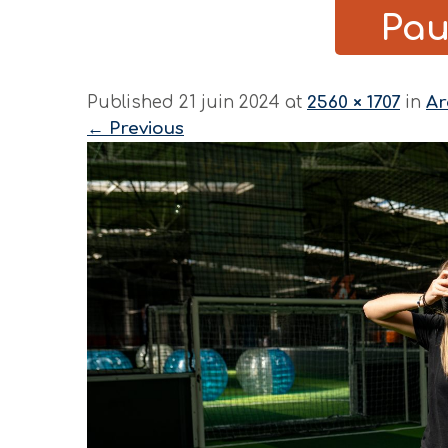
Pau
Published 21 juin 2024 at
2560 × 1707
in
Ar
←
Previous