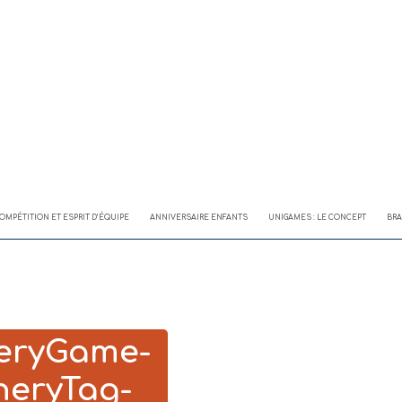
OMPÉTITION ET ESPRIT D’ÉQUIPE
ANNIVERSAIRE ENFANTS
UNIGAMES : LE CONCEPT
BRA
eryGame-
heryTag-