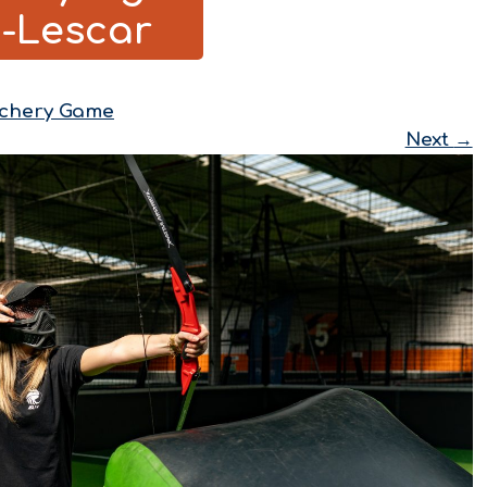
-Lescar
chery Game
Next
→