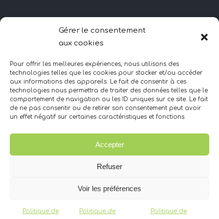
HORAIRES D’OUVERTURE
Gérer le consentement
aux cookies
Lundi – Vendredi
10H – minuit
Pour offrir les meilleures expériences, nous utilisons des
Samedi
technologies telles que les cookies pour stocker et/ou accéder
aux informations des appareils. Le fait de consentir à ces
10H – 20H
technologies nous permettra de traiter des données telles que le
Dimanche
comportement de navigation ou les ID uniques sur ce site. Le fait
de ne pas consentir ou de retirer son consentement peut avoir
FERMÉ
un effet négatif sur certaines caractéristiques et fonctions.
Accepter
CONTACTEZ-NOUS
Refuser
06 09 83 00 09
Voir les préférences
10 Chemin des 3 Ponts
Politique de
Politique de
Politique de